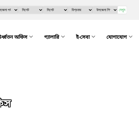
দেখুন
র্ধ্বতন অফিস
গ্যালারি
ই-সেবা
যোগাযোগ
ফিস