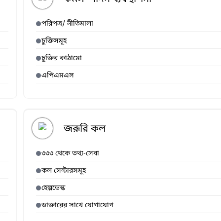
পরিপত্র/ নীতিমালা
চুক্তিসমূহ
চুক্তির কাঠামো
এপিএমএস
জরূরি কল
৩৩৩ থেকে তথ্য-সেবা
কল সেন্টারসমূহ
হেল্পডেস্ক
ডাক্তারের সাথে যোগাযোগ