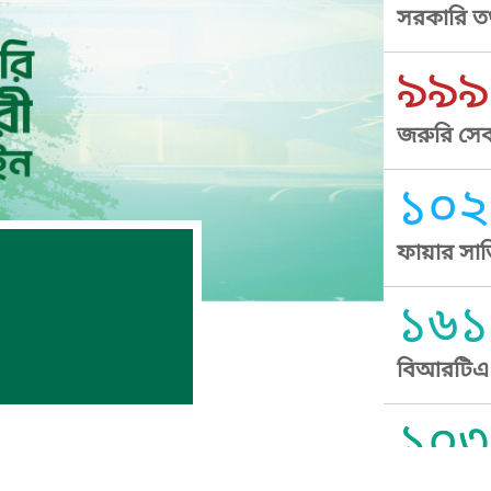
সরকারি তথ
৯৯৯
জরুরি সেব
১০২
ফায়ার সার
১৬১
বিআরটিএ স
১০৩
সুপ্রীম কোর