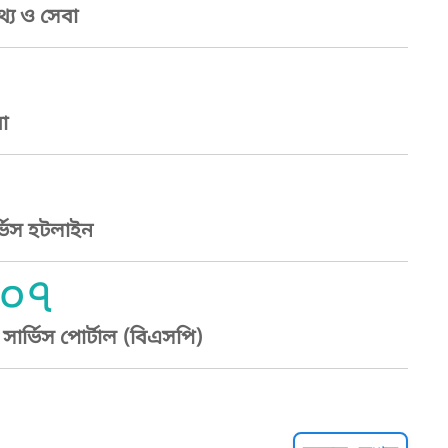
্য ও সেবা
া
্ভিস হটলাইন
০৭
ার্ভিস পোর্টাল (বিএসপি)
্ট হেল্পলাইন