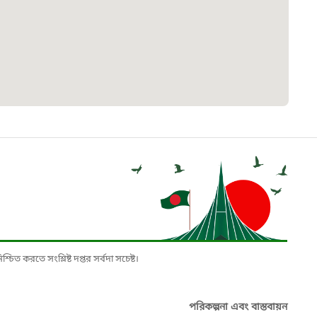
৮
়তা লাইন
০৯
র্মচারী কল্যাণ বোর্ড হটলাইন
০৮৮৮৮৮৮৮
নিয়ন্ত্রণ হটলাইন
১৩
চিত করতে সংশ্লিষ্ট দপ্তর সর্বদা সচেষ্ট।
যন্তরীণ নৌ-পরিবহন হটলাইন
পরিকল্পনা এবং বাস্তবায়ন