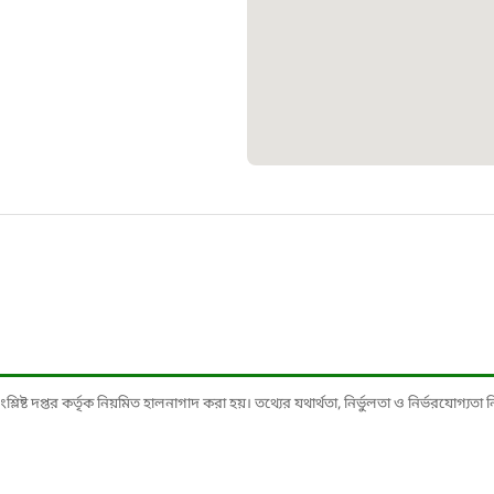
১০৯
শিশু সহায
১৬১
বাংলাদেশ ক
০১৯
মাদকদ্রব্য 
১৬১
ষ্ট দপ্তর কর্তৃক নিয়মিত হালনাগাদ করা হয়। তথ্যের যথার্থতা, নির্ভুলতা ও নির্ভরযোগ্যতা নিশ্
জরুরী অভ্